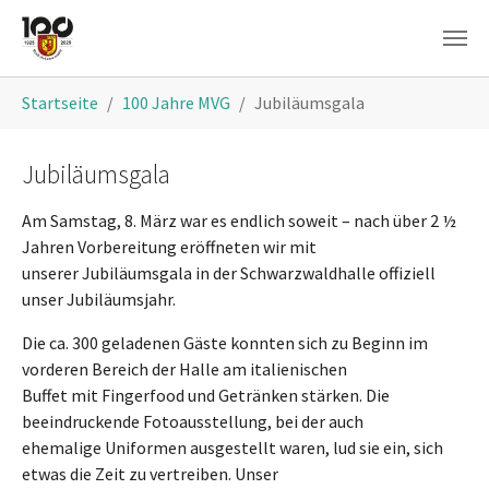
Skip to main content
You are here:
Startseite
100 Jahre MVG
Jubiläumsgala
Jubiläumsgala
Am Samstag, 8. März war es endlich soweit – nach über 2 ½
Jahren Vorbereitung eröffneten wir mit
unserer Jubiläumsgala in der Schwarzwaldhalle offiziell
unser Jubiläumsjahr.
Die ca. 300 geladenen Gäste konnten sich zu Beginn im
vorderen Bereich der Halle am italienischen
Buffet mit Fingerfood und Getränken stärken. Die
beeindruckende Fotoausstellung, bei der auch
ehemalige Uniformen ausgestellt waren, lud sie ein, sich
etwas die Zeit zu vertreiben. Unser