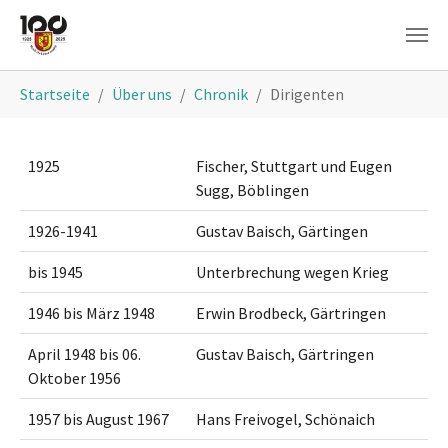
Skip to main content
You are here:
Startseite
Über uns
Chronik
Dirigenten
1925
Fischer, Stuttgart und Eugen
Sugg, Böblingen
1926-1941
Gustav Baisch, Gärtingen
bis 1945
Unterbrechung wegen Krieg
1946 bis März 1948
Erwin Brodbeck, Gärtringen
April 1948 bis 06.
Gustav Baisch, Gärtringen
Oktober 1956
1957 bis August 1967
Hans Freivogel, Schönaich